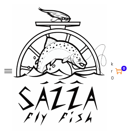
k
0
r
0