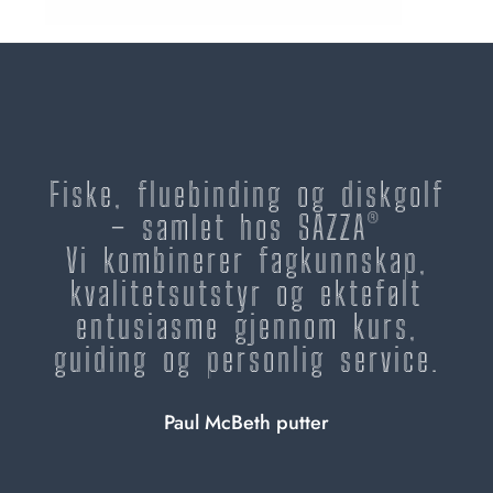
Fiske, fluebinding og diskgolf
– samlet hos SAZZA®
Vi kombinerer fagkunnskap,
kvalitetsutstyr og ektefølt
entusiasme gjennom kurs,
guiding og personlig service.
Paul McBeth putter