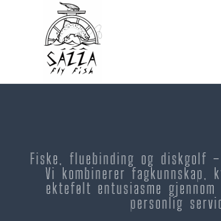
Fiske, fluebinding og diskgolf 
Vi kombinerer fagkunnskap, k
ektefølt entusiasme gjennom 
personlig servi