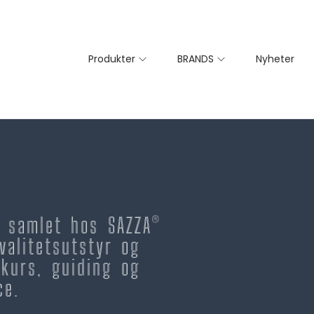
Produkter
BRANDS
Nyheter
– samlet hos SAZZA®
valitetsutstyr og
kurs, guiding og
ce.