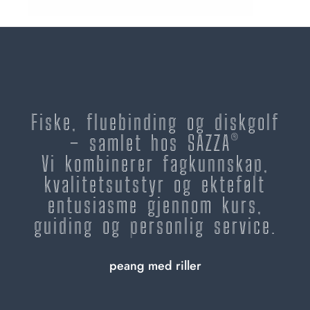
Fiske, fluebinding og diskgolf
– samlet hos SAZZA®
Vi kombinerer fagkunnskap,
kvalitetsutstyr og ektefølt
entusiasme gjennom kurs,
guiding og personlig service.
peang med riller