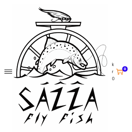
k
0
r
0