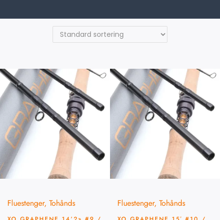
Fluestenger
,
Tohånds
Fluestenger
,
Tohånds
XO GRAPHENE 14’2» #9 /
XO GRAPHENE 15′ #10 /