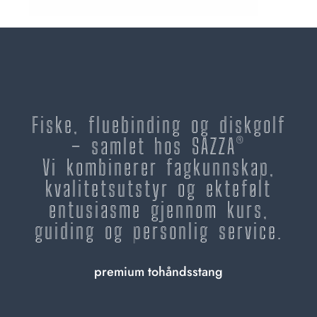
Fiske, fluebinding og diskgolf
– samlet hos SAZZA®
Vi kombinerer fagkunnskap,
kvalitetsutstyr og ektefølt
entusiasme gjennom kurs,
guiding og personlig service.
premium tohåndsstang