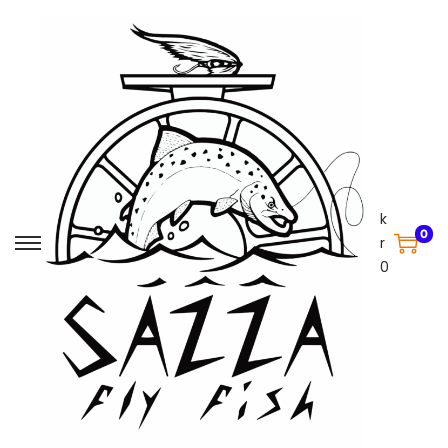
k
0
r
0