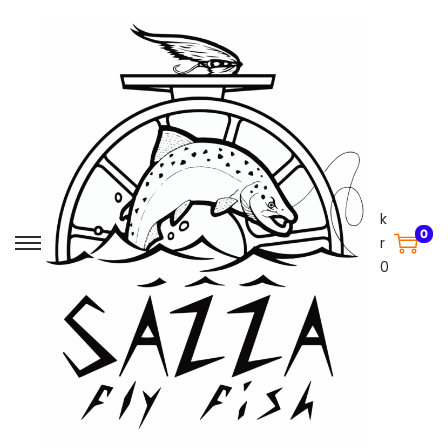
k
0
r
0