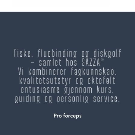
Fiske, fluebinding og diskgolf
– samlet hos SAZZA®
Vi kombinerer fagkunnskap,
kvalitetsutstyr og ektefølt
entusiasme gjennom kurs,
guiding og personlig service.
Pro forceps