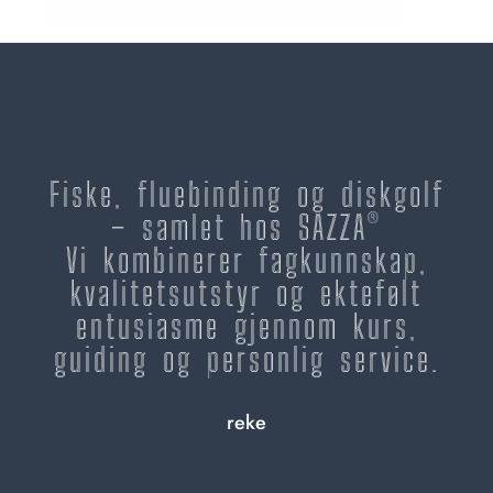
Fiske, fluebinding og diskgolf
– samlet hos SAZZA®
Vi kombinerer fagkunnskap,
kvalitetsutstyr og ektefølt
entusiasme gjennom kurs,
guiding og personlig service.
reke