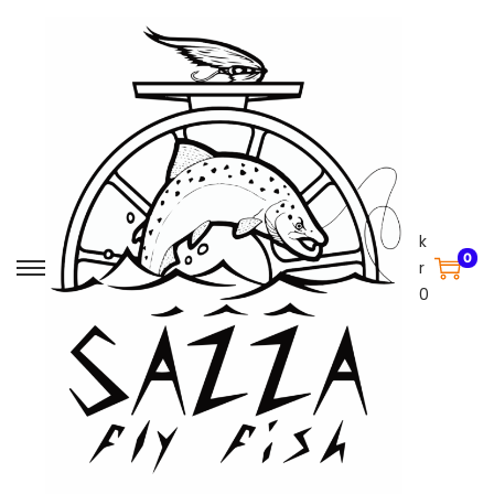
k
0
r
0