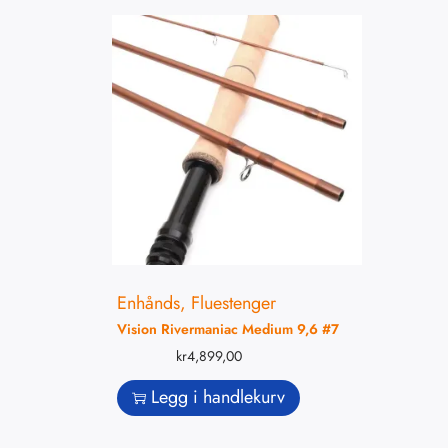
Enhånds
,
Fluestenger
Vision Rivermaniac Medium 9,6 #7
kr
4,899,00
Legg i handlekurv