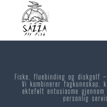
Fiske, fluebinding og diskgolf 
Vi kombinerer fagkunnskap, k
ektefølt entusiasme gjennom 
personlig servi