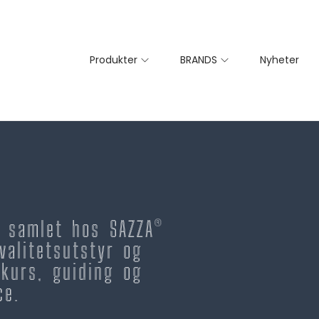
Produkter
BRANDS
Nyheter
– samlet hos SAZZA®
valitetsutstyr og
kurs, guiding og
ce.