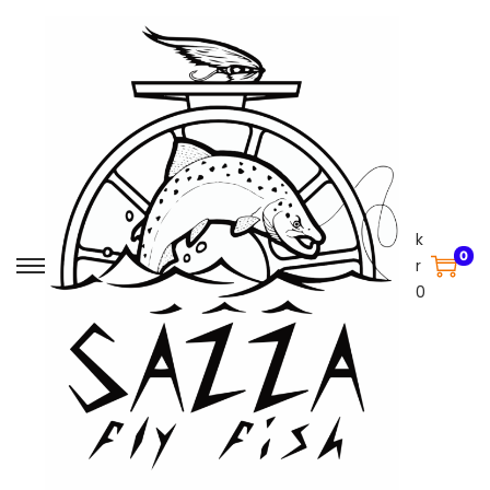
k
0
r
0