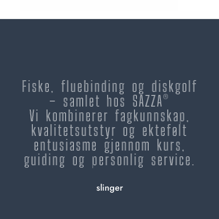
Fiske, fluebinding og diskgolf
– samlet hos SAZZA®
Vi kombinerer fagkunnskap,
kvalitetsutstyr og ektefølt
entusiasme gjennom kurs,
guiding og personlig service.
slinger