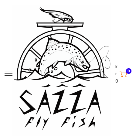
k
0
r
0