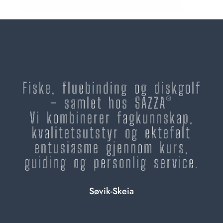
Fiske, fluebinding og diskgolf
– samlet hos SAZZA®
Vi kombinerer fagkunnskap,
kvalitetsutstyr og ektefølt
entusiasme gjennom kurs,
guiding og personlig service.
Søvik-Skeia