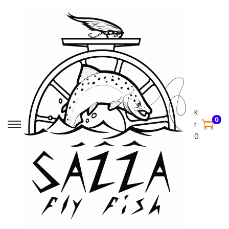
k
0
r
0