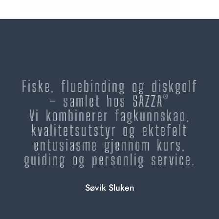
Fiske, fluebinding og diskgolf
– samlet hos SAZZA®
Vi kombinerer fagkunnskap,
kvalitetsutstyr og ektefølt
entusiasme gjennom kurs,
guiding og personlig service.
Søvik Sluken