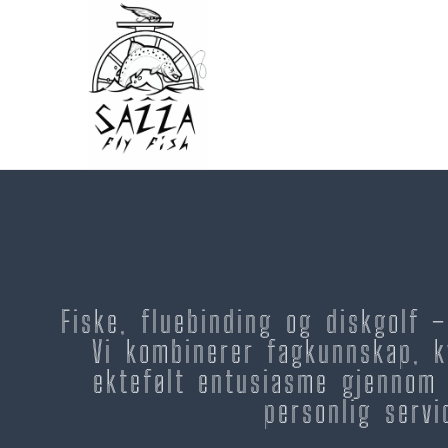
Fiske, fluebinding og diskgolf 
Vi kombinerer fagkunnskap, k
ektefølt entusiasme gjennom 
personlig servi