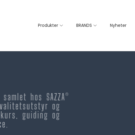
Produkter
BRANDS
Nyheter
– samlet hos SAZZA®
valitetsutstyr og
kurs, guiding og
ce.