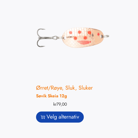
Ørret/Røye
,
Sluk
,
Sluker
Søvik Skeia 12g
kr
79,00
Velg alternativ