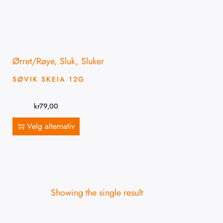
Ørret/Røye
,
Sluk
,
Sluker
SØVIK SKEIA 12G
kr
79,00
Velg alternativ
Showing the single result