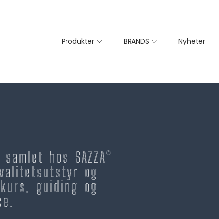
Produkter
BRANDS
Nyheter
– samlet hos SAZZA®
valitetsutstyr og
kurs, guiding og
ce.