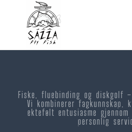
Fiske, fluebinding og diskgolf 
Vi kombinerer fagkunnskap, k
ektefølt entusiasme gjennom 
personlig servi