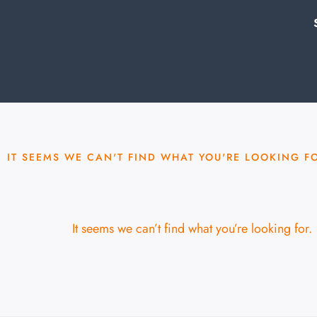
IT SEEMS WE CAN'T FIND WHAT YOU'RE LOOKING F
It seems we can’t find what you’re looking for.