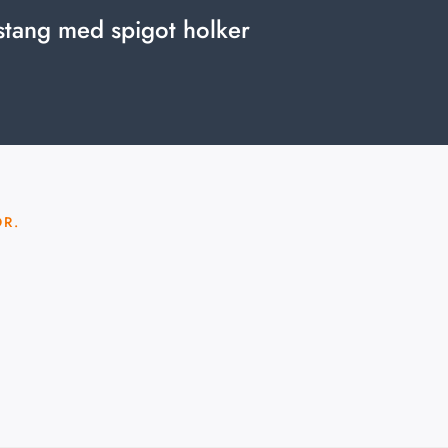
stang med spigot holker
OR.