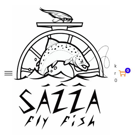
k
0
r
0