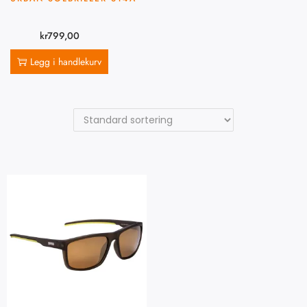
kr
799,00
Legg i handlekurv