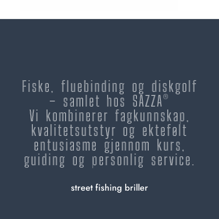
Fiske, fluebinding og diskgolf
– samlet hos SAZZA®
Vi kombinerer fagkunnskap,
kvalitetsutstyr og ektefølt
entusiasme gjennom kurs,
guiding og personlig service.
street fishing briller