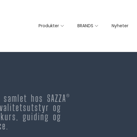
Produkter
BRANDS
Nyheter
– samlet hos SAZZA®
valitetsutstyr og
kurs, guiding og
ce.