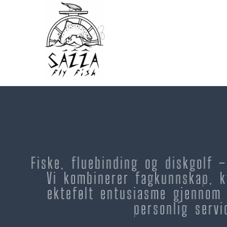
Fiske, fluebinding og diskgolf 
Vi kombinerer fagkunnskap, k
ektefølt entusiasme gjennom 
personlig servi