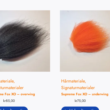
teriale
,
Hårmateriale
,
turmaterialer
Signaturmaterialer
me Fox XO – overwing
Supreme Fox XO – underwing
kr
85,00
kr
75,00