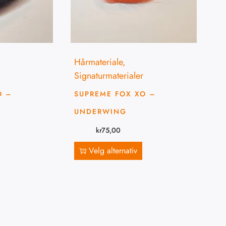
Hårmateriale
,
Signaturmaterialer
O –
SUPREME FOX XO –
UNDERWING
kr
75,00
Velg alternativ