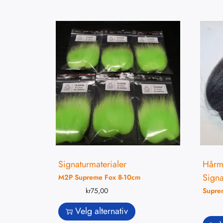
Signaturmaterialer
Hårma
Signa
M2P Supreme Fox 8-10cm
kr
75,00
Supre
Velg alternativ