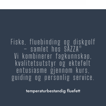
Fiske, fluebinding og diskgolf
– samlet hos SAZZA®
Vi kombinerer fagkunnskap,
kvalitetsutstyr og ektefølt
entusiasme gjennom kurs,
guiding og personlig service.
temperaturbestandig fluefett