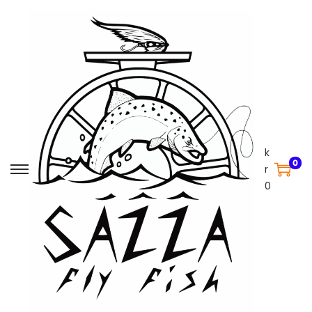
k
0
r
0