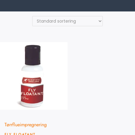
Tørrflueimpregnering
FLY FLOATANT