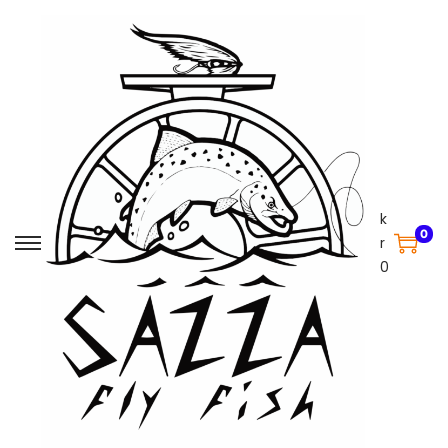
k
0
r
0