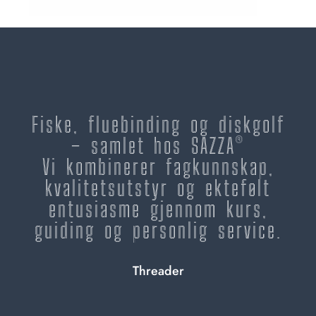
Fiske, fluebinding og diskgolf
– samlet hos SAZZA®
Vi kombinerer fagkunnskap,
kvalitetsutstyr og ektefølt
entusiasme gjennom kurs,
guiding og personlig service.
Threader