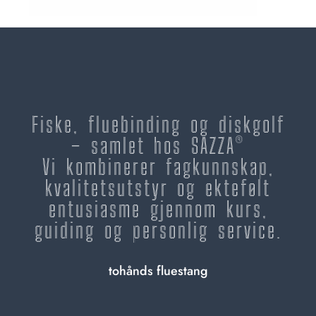
Fiske, fluebinding og diskgolf
– samlet hos SAZZA®
Vi kombinerer fagkunnskap,
kvalitetsutstyr og ektefølt
entusiasme gjennom kurs,
guiding og personlig service.
tohånds fluestang