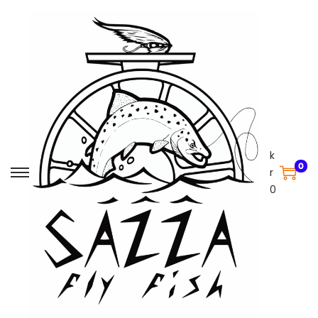
k
0
r
0