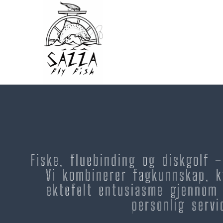
Fiske, fluebinding og diskgolf 
Vi kombinerer fagkunnskap, k
ektefølt entusiasme gjennom 
personlig servi