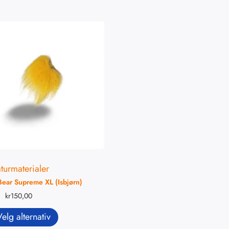
turmaterialer
Bear Supreme XL (Isbjørn)
kr
150,00
Velg alternativ