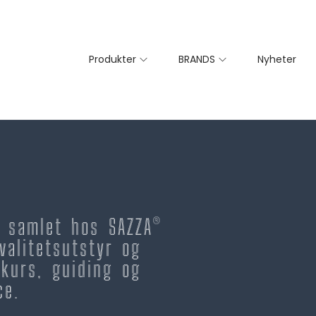
Produkter
BRANDS
Nyheter
– samlet hos SAZZA®
valitetsutstyr og
kurs, guiding og
ce.