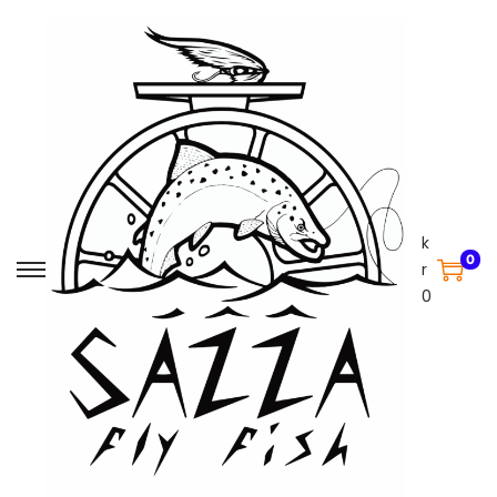
k
0
r
0