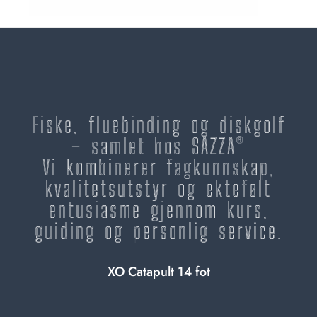
Fiske, fluebinding og diskgolf
– samlet hos SAZZA®
Vi kombinerer fagkunnskap,
kvalitetsutstyr og ektefølt
entusiasme gjennom kurs,
guiding og personlig service.
XO Catapult 14 fot