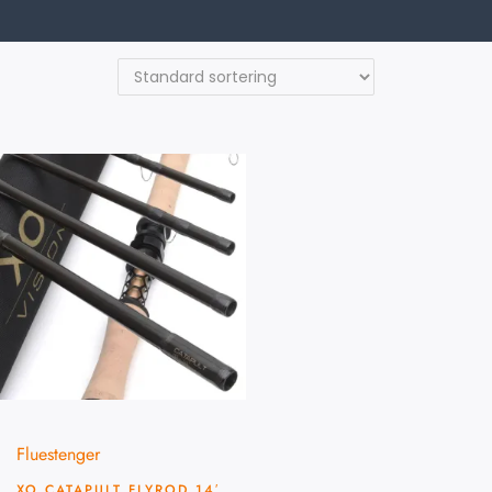
Fluestenger
XO CATAPULT FLYROD 14′