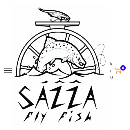
k
0
r
0