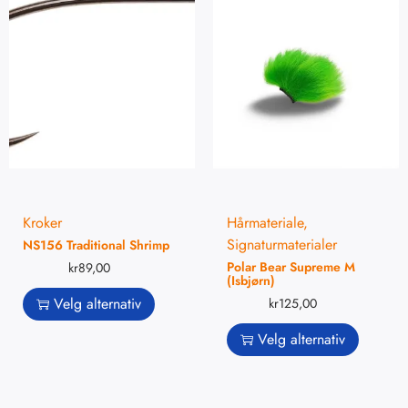
Kroker
Hårmateriale
,
Signaturmaterialer
NS156 Traditional Shrimp
Polar Bear Supreme M
kr
89,00
(Isbjørn)
Velg alternativ
kr
125,00
Velg alternativ