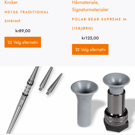
Kroker
Hårmateriale
,
Signaturmaterialer
NS156 TRADITIONAL
POLAR BEAR SUPREME M
SHRIMP
(ISBJØRN)
kr
89,00
kr
125,00
Velg alternativ
Velg alternativ