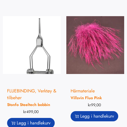
FLUEBINDING
,
Verktøy &
Hårmateriale
tilbehør
Villsvin Fluo Pink
Stonfo Steeltech bobbin
kr
99,00
kr
499,00
Legg i handlekurv
Legg i handlekurv