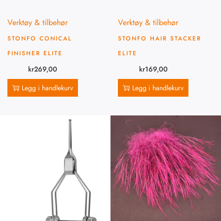
Verktøy & tilbehør
Verktøy & tilbehør
STONFO CONICAL
STONFO HAIR STACKER
FINISHER ELITE
ELITE
kr
269,00
kr
169,00
Legg i handlekurv
Legg i handlekurv