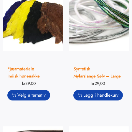
Fjærmateriale
Syntetisk
Indisk hønenakke
Mylarslange Sølv – Large
kr
89,00
kr
29,00
Velg alternativ
Legg i handlekurv