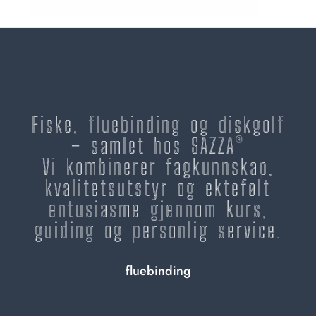
Fiske, fluebinding og diskgolf
– samlet hos SAZZA®
Vi kombinerer fagkunnskap,
kvalitetsutstyr og ektefølt
entusiasme gjennom kurs,
guiding og personlig service.
fluebinding