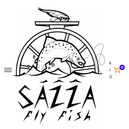
k
0
r
0