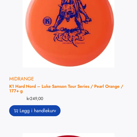
MIDRANGE
K1 Hard Nord – Luke Samson Tour Series / Pearl Orange /
177+ g
kr
249,00
Legg i handlekurv