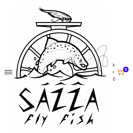
k
0
r
0