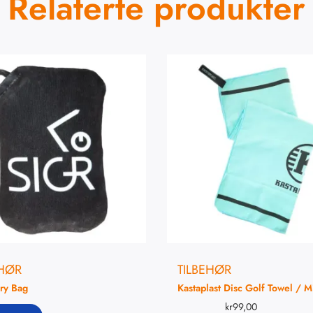
Relaterte produkter
EHØR
TILBEHØR
ry Bag
Kastaplast Disc Golf Towel / M
kr
99,00