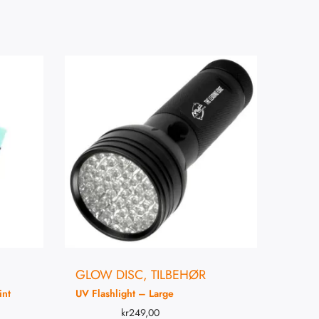
GLOW DISC
,
TILBEHØR
int
UV Flashlight – Large
kr
249,00