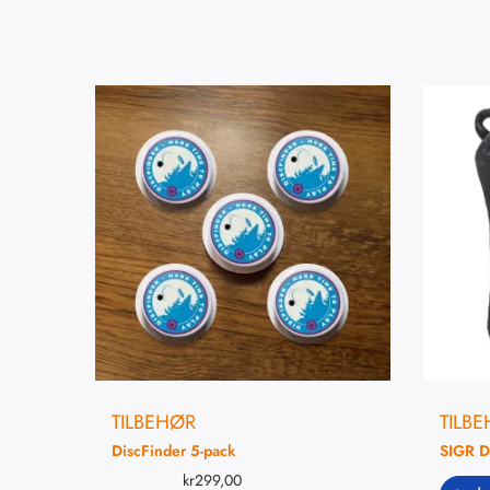
TILBEHØR
TILB
DiscFinder 5-pack
SIGR D
kr
299,00