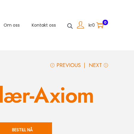
0
kr
0
Om oss
Kontakt oss
PREVIOUS
NEXT
lær-Axiom
BESTILL NÅ