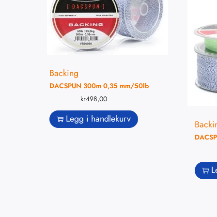
Backing
DACSPUN 300m 0,35 mm/50lb
kr
498,00
Legg i handlekurv
Backi
DACSP
L