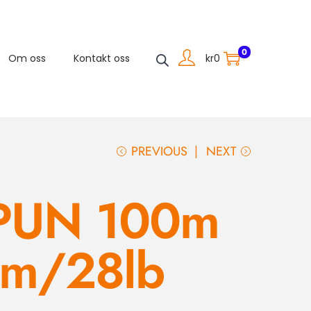
0
kr
0
Om oss
Kontakt oss
PREVIOUS
NEXT
PUN 100m
m/28lb