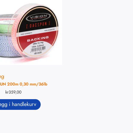
ng
UN 200m 0,30 mm/36lb
kr
359,00
egg i handlekurv