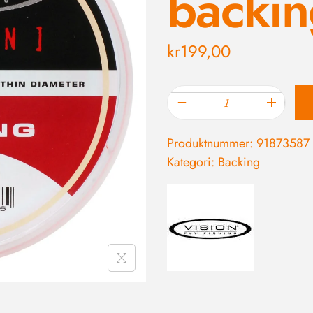
backin
kr
199,00
Produktnummer:
91873587
Kategori:
Backing