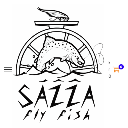
k
0
r
0