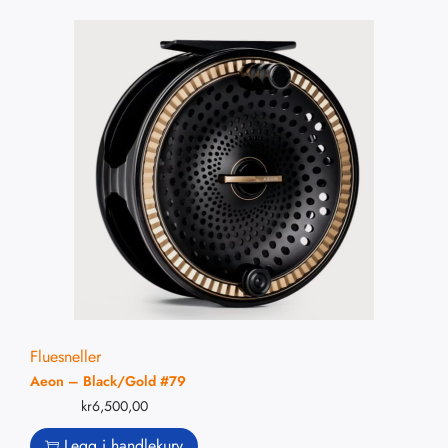
Fluesneller
Aeon – Black/Gold #79
kr
6,500,00
Legg i handlekurv