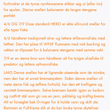
forhindrer at de tynne nymfesnørene stikker seg ut (eller inn)
fra spolen. Denne snellen balanserer de lengre stengene
perfekt.
4/6 OG 7/9 Disse standard HERO er ekte allround sneller for
alle typer fiske.
4/6 håndterer tradisjonelt elve- og lettere stillevannsfiske med
letthet. Den har plass til WF6F fluesnøre med nok backing og
vekten er tilpasset for å balansere stengene med samme vekt.
7/9 er en større bror som håndterer alt fra tyngre elvefiske til
predator og lettere saltvannsfiske.
LAKS Denne snellen har et lignende utseende som de mindre,
men den har et annet bremsesystem. Siden denne snellen vil
møte større fisk og tøffere forhold, har den ett kraftigere og
vanntett bremsesystem. Selve bremsen består igjen av karbon
og rustfritt stål som gir oss en jevn, pålitelig og kraftig brems.
Alt er forseglet bak O-ringer for å holde vann og skitt ute.
Rammen er Full-frame slik at du kan bruke tynne skyteliner