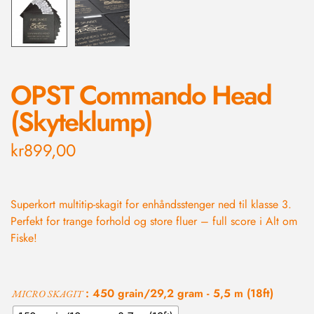
OPST Commando Head
(Skyteklump)
kr
899,00
Superkort multitip-skagit for enhåndsstenger ned til klasse 3.
Perfekt for trange forhold og store fluer – full score i Alt om
Fiske!
: 450 grain/29,2 gram - 5,5 m (18ft)
MICRO SKAGIT