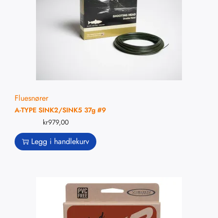
Fluesnører
A-TYPE SINK2/SINK5 37g #9
kr
979,00
Legg i handlekurv