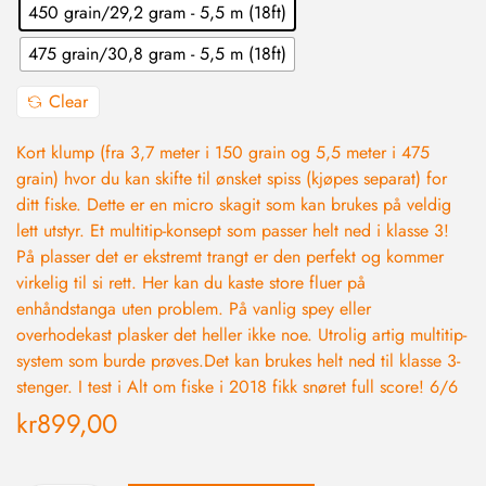
450 grain/29,2 gram - 5,5 m (18ft)
475 grain/30,8 gram - 5,5 m (18ft)
Clear
Kort klump (fra 3,7 meter i 150 grain og 5,5 meter i 475
grain) hvor du kan skifte til ønsket spiss (kjøpes separat) for
ditt fiske. Dette er en micro skagit som kan brukes på veldig
lett utstyr. Et multitip-konsept som passer helt ned i klasse 3!
På plasser det er ekstremt trangt er den perfekt og kommer
virkelig til si rett. Her kan du kaste store fluer på
enhåndstanga uten problem. På vanlig spey eller
overhodekast plasker det heller ikke noe. Utrolig artig multitip-
system som burde prøves.Det kan brukes helt ned til klasse 3-
stenger. I test i Alt om fiske i 2018 fikk snøret full score! 6/6
kr
899,00