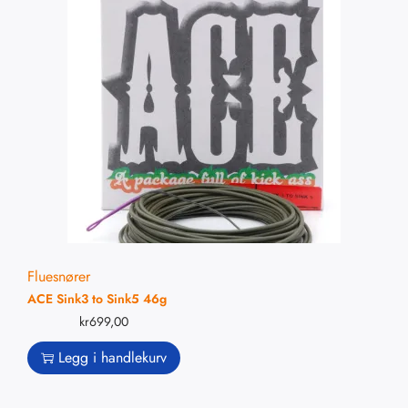
Fluesnører
ACE Sink3 to Sink5 46g
kr
699,00
Legg i handlekurv