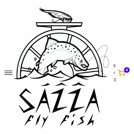
k
0
r
0