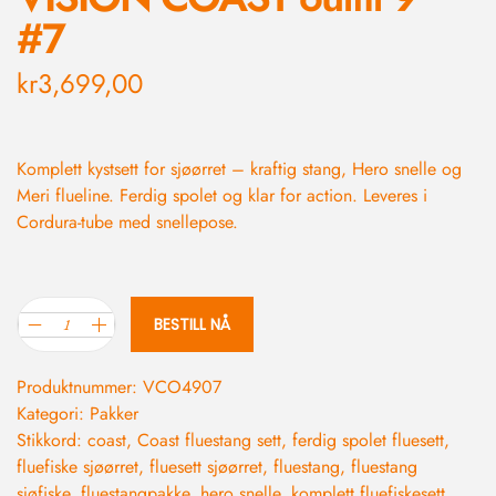
#7
kr
3,699,00
Komplett kystsett for sjøørret – kraftig stang, Hero snelle og
Meri flueline. Ferdig spolet og klar for action. Leveres i
Cordura-tube med snellepose.
BESTILL NÅ
Produktnummer:
VCO4907
Kategori:
Pakker
Stikkord:
coast
,
Coast fluestang sett
,
ferdig spolet fluesett
,
fluefiske sjøørret
,
fluesett sjøørret
,
fluestang
,
fluestang
sjøfiske
,
fluestangpakke
,
hero snelle
,
komplett fluefiskesett
,