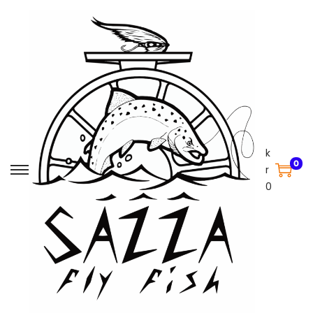
k
0
r
0