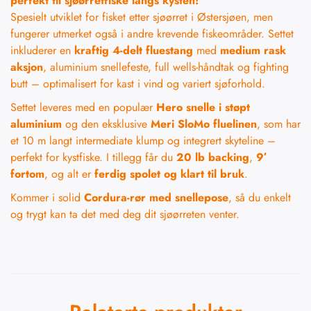
perfekt til sjøørretfiske langs kysten!
Spesielt utviklet for fisket etter sjøørret i Østersjøen, men
fungerer utmerket også i andre krevende fiskeområder. Settet
inkluderer en
kraftig 4-delt fluestang
med
medium rask
aksjon
, aluminium snellefeste, full wells-håndtak og fighting
butt – optimalisert for kast i vind og variert sjøforhold.
Settet leveres med en populær
Hero snelle i støpt
aluminium
og den eksklusive
Meri SloMo fluelinen
, som har
et 10 m langt intermediate klump og integrert skyteline –
perfekt for kystfiske. I tillegg får du
20 lb backing
,
9′
fortom
, og alt er
ferdig spolet og klart til bruk
.
Kommer i solid
Cordura-rør med snellepose
, så du enkelt
og trygt kan ta det med deg dit sjøørreten venter.