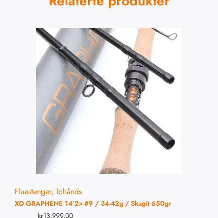
Relaterte produkter
Fluestenger
,
Tohånds
XO GRAPHENE 14’2» #9 / 34-42g / Skagit 650gr
kr
13,999,00