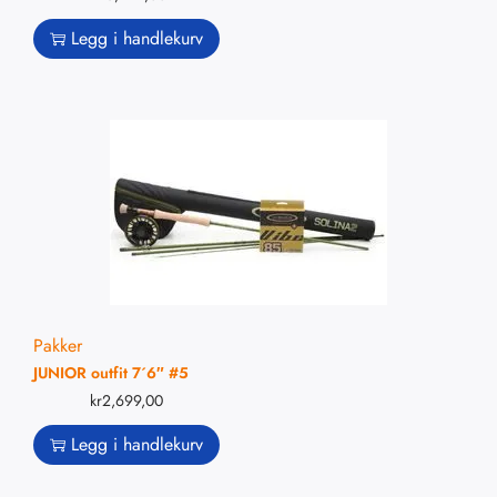
Legg i handlekurv
Pakker
JUNIOR outfit 7´6″ #5
kr
2,699,00
Legg i handlekurv