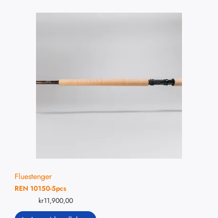
Fluestenger
REN 10150-5pcs
kr
11,900,00