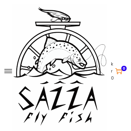
k
0
r
0