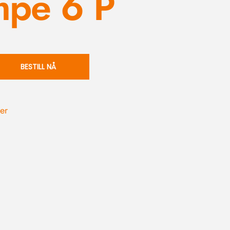
pe 6 P
BESTILL NÅ
ger