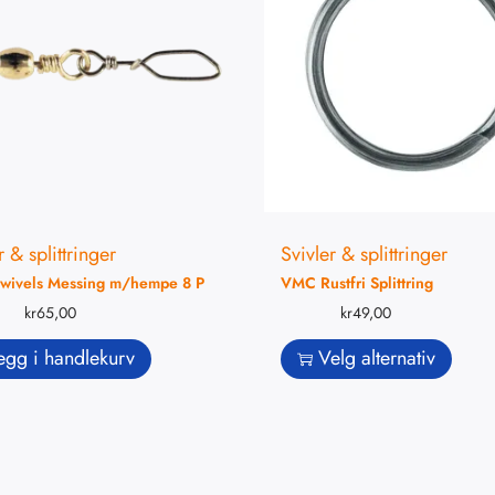
r & splittringer
Svivler & splittringer
Swivels Messing m/hempe 8 P
VMC Rustfri Splittring
kr
65,00
kr
49,00
egg i handlekurv
Velg alternativ