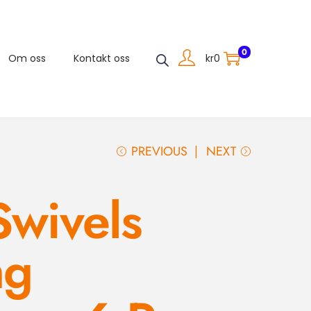
0
kr
0
Om oss
Kontakt oss
PREVIOUS
NEXT
Swivels
ng