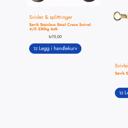
Svivler & splittringer
Søvik Stainless Steel Crane Swivel
4/0 330kg 4stk
kr
75,00
Legg i handlekurv
Svivle
Søvik 
L