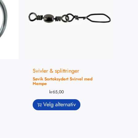
Svivler & splittringer
Søvik Sortoksydert Svirvel med
Hempe
kr
65,00
Velg alternativ