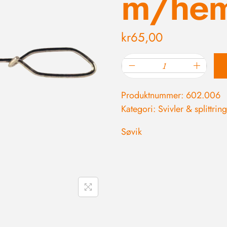
m/hem
kr
65,00
Produktnummer:
602.006
Kategori:
Svivler & splittrin
Søvik