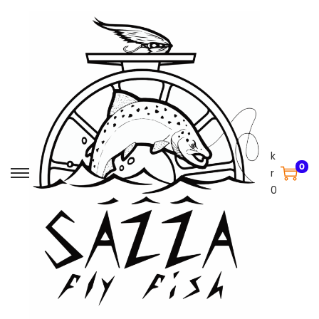
k
0
r
0