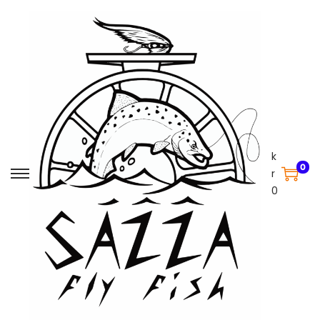
k
0
r
0