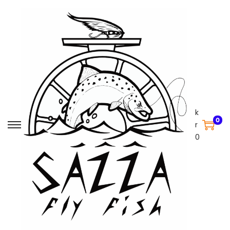
k
0
r
0