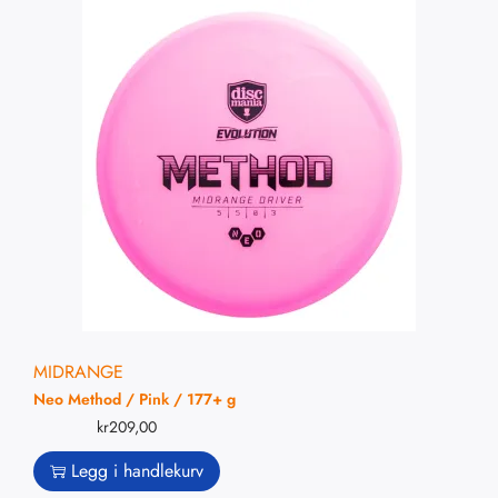
MIDRANGE
Neo Method / Pink / 177+ g
kr
209,00
Legg i handlekurv