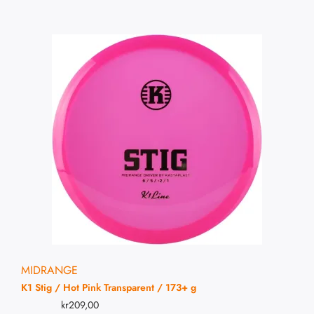
MIDRANGE
K1 Stig / Hot Pink Transparent / 173+ g
kr
209,00