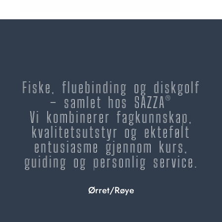
Fiske, fluebinding og diskgolf
– samlet hos SAZZA®
Vi kombinerer fagkunnskap,
kvalitetsutstyr og ektefølt
entusiasme gjennom kurs,
guiding og personlig service.
Ørret/Røye