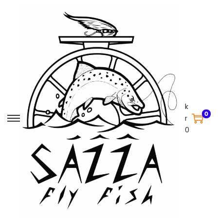
k
0
r
0